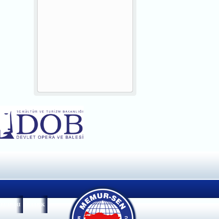
RARLARI
ÜYELİK