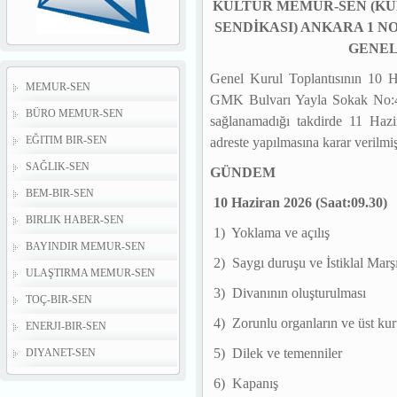
KÜLTÜR MEMUR-SEN (KÜ
SENDİKASI) ANKARA 1 N
GENEL
Genel Kurul Toplantısının 10 
MEMUR-SEN
GMK Bulvarı Yayla Sokak No:
BÜRO MEMUR-SEN
sağlanamadığı takdirde 11 Hazi
EĞITIM BIR-SEN
adreste yapılmasına karar verilmi
SAĞLIK-SEN
GÜNDEM
BEM-BIR-SEN
10 Haziran 2026 (Saat:09.30)
BIRLIK HABER-SEN
1) Yoklama ve açılış
BAYINDIR MEMUR-SEN
2) Saygı duruşu ve İstiklal Marş
ULAŞTIRMA MEMUR-SEN
3) Divanının oluşturulması
TOÇ-BIR-SEN
4) Zorunlu organların ve üst kuru
ENERJI-BIR-SEN
5) Dilek ve temenniler
DIYANET-SEN
6) Kapanış