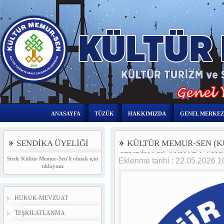
ANASAYFA
TÜZÜK
HAKKIMIZDA
GENEL MERKEZ
SENDİKA ÜYELİĞİ
KÜLTÜR MEMUR-SEN (K
SENDİKASI) ANKARA 1 N
Sizde Kültür Memur-Sen'li olmak için
Eklenme tarihi : 22.05.2026 
GENEL KURUL TOPLANTIS
tıklayınız
HUKUK-MEVZUAT
TEŞKILATLANMA