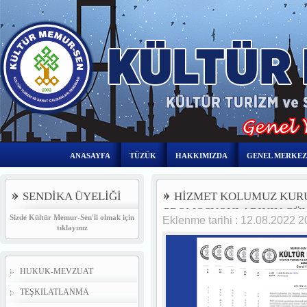
ANASAYFA
TÜZÜK
HAKKIMIZDA
GENEL MERKEZ
SENDİKA ÜYELİĞİ
HİZMET KOLUMUZ KUR
PROMOSYONLARININ GÜN
Sizde Kültür Memur-Sen'li olmak için
Eklenme tarihi : 12.08.2022 
tıklayınız
HUKUK-MEVZUAT
TEŞKILATLANMA