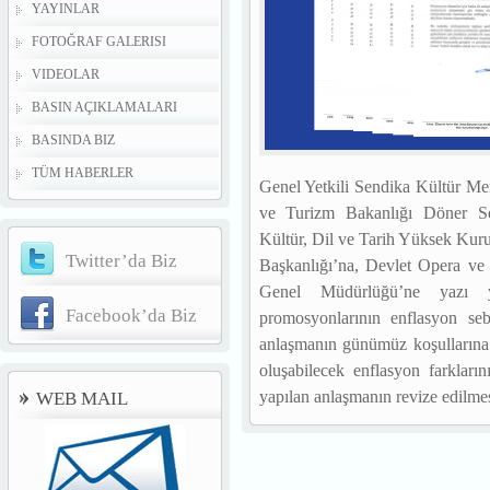
YAYINLAR
FOTOĞRAF GALERISI
VIDEOLAR
BASIN AÇIKLAMALARI
BASINDA BIZ
TÜM HABERLER
Genel Yetkili Sendika Kültür Me
ve Turizm Bakanlığı Döner Se
Kültür, Dil ve Tarih Yüksek Ku
Twitter’da Biz
Başkanlığı’na, Devlet Opera ve
Genel Müdürlüğü’ne yazı 
Facebook’da Biz
promosyonlarının enflasyon sebe
anlaşmanın günümüz koşullarına 
oluşabilecek enflasyon farkları
yapılan anlaşmanın revize edilmes
WEB MAIL