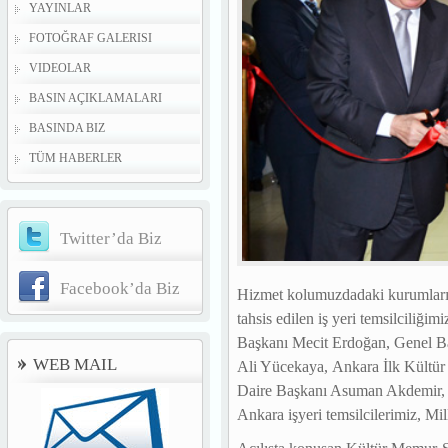
YAYINLAR
FOTOĞRAF GALERISI
VIDEOLAR
BASIN AÇIKLAMALARI
BASINDA BIZ
TÜM HABERLER
Twitter’da Biz
Facebook’da Biz
Hizmet kolumuzdadaki kurumları
tahsis edilen iş yeri temsilciliği
Başkanı Mecit Erdoğan, Genel B
WEB MAIL
Ali Yücekaya, Ankara İlk Kültü
Daire Başkanı Asuman Akdemir, An
Ankara işyeri temsilcilerimiz, Mil