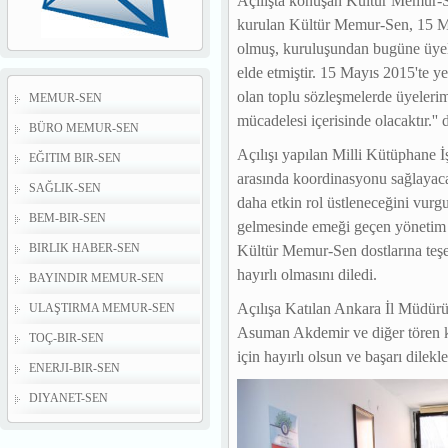
Açılışta konuşan Kültür Memur-S
kurulan Kültür Memur-Sen, 15 May
olmuş, kuruluşundan bugüne üyele
elde etmiştir. 15 Mayıs 2015'te y
olan toplu sözleşmelerde üyelerim
MEMUR-SEN
mücadelesi içerisinde olacaktır.'' 
BÜRO MEMUR-SEN
Açılışı yapılan Milli Kütüphane İ
EĞITIM BIR-SEN
arasında koordinasyonu sağlayaca
SAĞLIK-SEN
daha etkin rol üstleneceğini vur
BEM-BIR-SEN
gelmesinde emeği geçen yönetim ku
Kültür Memur-Sen dostlarına teşek
BIRLIK HABER-SEN
hayırlı olmasını diledi.
BAYINDIR MEMUR-SEN
Açılışa Katılan Ankara İl Müdür
ULAŞTIRMA MEMUR-SEN
Asuman Akdemir ve diğer tören katı
TOÇ-BIR-SEN
için hayırlı olsun ve başarı dilekleri
ENERJI-BIR-SEN
DIYANET-SEN