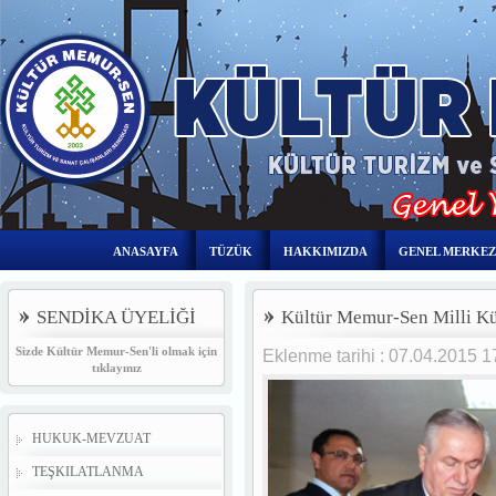
ANASAYFA
TÜZÜK
HAKKIMIZDA
GENEL MERKEZ
SENDİKA ÜYELİĞİ
Kültür Memur-Sen Milli Küt
Sizde Kültür Memur-Sen'li olmak için
Eklenme tarihi : 07.04.2015 
tıklayınız
HUKUK-MEVZUAT
TEŞKILATLANMA