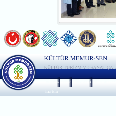
KÜLTÜR MEMUR-SEN
KÜLTÜR TURİZM VE SANAT ÇAL
ANASAYFA
TÜZÜK
HAKKIMIZDA
GENEL MERKEZ
İLETİŞİM
Adres :
Zübeyde Hanım Mah. Sebze Ba
Telefon :
+90 312 230 05 20
Faks :
+9