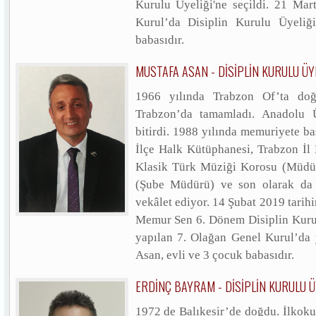
Kurulu Üyeliği'ne seçildi. 21 Mar
Kurul’da Disiplin Kurulu Üyeliğ
babasıdır.
MUSTAFA ASAN - DİSİPLİN KURULU ÜY
1966 yılında Trabzon Of’ta doğd
Trabzon’da tamamladı. Anadolu Ü
bitirdi. 1988 yılında memuriyete baş
İlçe Halk Kütüphanesi, Trabzon İl
Klasik Türk Müziği Korosu (Müdür
(Şube Müdürü) ve son olarak da 
vekâlet ediyor. 14 Şubat 2019 tarih
Memur Sen 6. Dönem Disiplin Kurulu
yapılan 7. Olağan Genel Kurul’da y
Asan, evli ve 3 çocuk babasıdır.
ERDİNÇ BAYRAM - DİSİPLİN KURULU Ü
1972 de Balıkesir’de doğdu. İlkokul