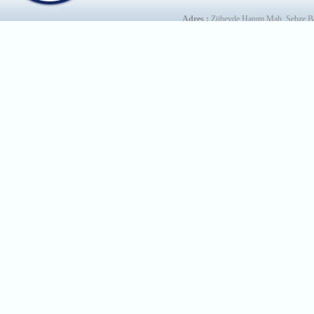
Adres :
Zübeyde Hanım Mah. Sebze Ba
Telefon :
+90 312 230 05 20
Faks :
+9