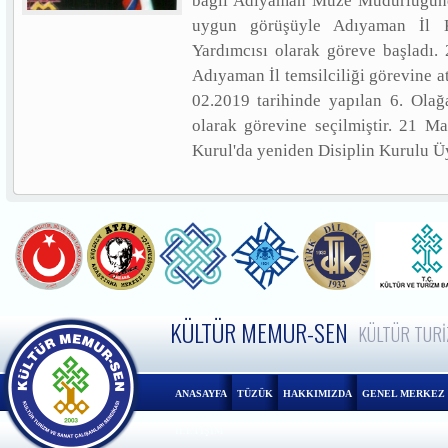
bağlı Adıyaman Müze Müdürlüğünd
uygun görüşüyle Adıyaman İl 
Yardımcısı olarak göreve başladı.
Adıyaman İl temsilciliği görevine a
02.2019 tarihinde yapılan 6. Ola
olarak görevine seçilmiştir. 21 M
Kurul'da yeniden Disiplin Kurulu Üye
KÜLTÜR MEMUR-SEN
KÜLTÜR TURİ
ANASAYFA
TÜZÜK
HAKKIMIZDA
GENEL MERKEZ
İLETİŞİM