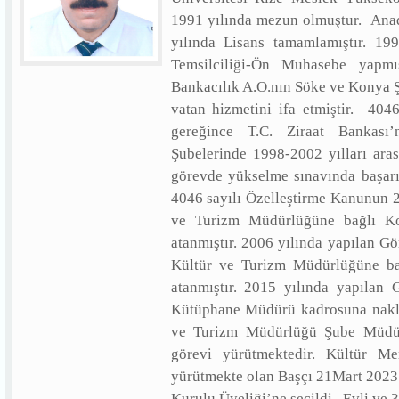
1991 yılında mezun olmuştur. Anad
yılında Lisans tamamlamıştır. 199
Temsilciliği-Ön Muhasebe yapmış
Bankacılık A.O.nın Söke ve Konya Ş
vatan hizmetini ifa etmiştir. 404
gereğince T.C. Ziraat Bankası
Şubelerinde 1998-2002 yılları aras
görevde yükselme sınavında başarıl
4046 sayılı Özelleştirme Kanunun 2
ve Turizm Müdürlüğüne bağlı 
atanmıştır. 2006 yılında yapılan G
Kültür ve Turizm Müdürlüğüne bağ
atanmıştır. 2015 yılında yapılan
Kütüphane Müdürü kadrosuna naklen
ve Turizm Müdürlüğü Şube Müdür
görevi yürütmektedir. Kültür M
yürütmekte olan Başçı 21Mart 2023 
Kurulu Üyeliği’ne seçildi. Evli ve 3