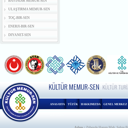
BAYINDIR MEMUR-SEN
ULAŞTIRMA MEMUR-SEN
TOÇ-BIR-SEN
ENERJI-BIR-SEN
DIYANET-SEN
KÜLTÜR MEMUR-SEN
KÜLTÜR TURİ
ANASAYFA
TÜZÜK
HAKKIMIZDA
GENEL MERKEZ
İLETİŞİM
Adres :
Zübeyde Hanım Mah. Sebze Ba