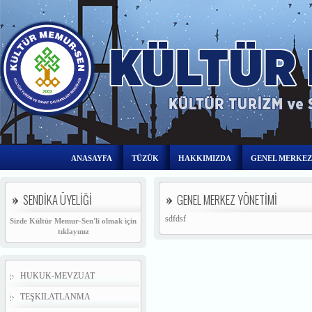
ANASAYFA
TÜZÜK
HAKKIMIZDA
GENEL MERKEZ
SENDİKA ÜYELİĞİ
GENEL MERKEZ YÖNETİMİ
sdfdsf
Sizde Kültür Memur-Sen'li olmak için
tıklayınız
HUKUK-MEVZUAT
TEŞKILATLANMA