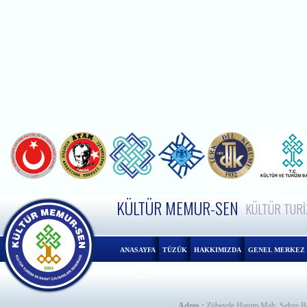
KÜLTÜR MEMUR-SEN
KÜLTÜR TURİ
ANASAYFA
TÜZÜK
HAKKIMIZDA
GENEL MERKEZ
İLETİŞİM
Adres :
Zübeyde Hanım Mah. Sebze Ba