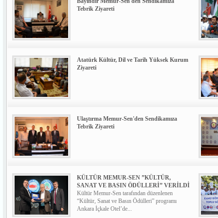
Bayındır Memur-Sen'den Sendikamıza
Tebrik Ziyareti
Atatürk Kültür, Dil ve Tarih Yüksek Kurum
Ziyareti
Ulaştırma Memur-Sen'den Sendikamıza
Tebrik Ziyareti
KÜLTÜR MEMUR-SEN ”KÜLTÜR,
SANAT VE BASIN ÖDÜLLERİ” VERİLDİ
Kültür Memur-Sen tarafından düzenlenen
“Kültür, Sanat ve Basın Ödülleri” programı
Ankara İçkale Otel’de...