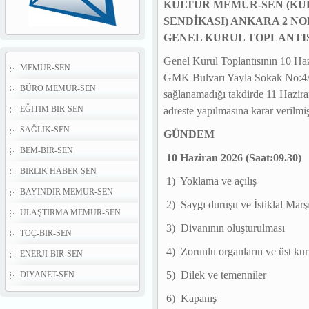
KÜLTÜR MEMUR-SEN (KÜ
SENDİKASI) ANKARA 2 N
GENEL KURUL TOPLANTI
Genel Kurul Toplantısının 10 H
MEMUR-SEN
GMK Bulvarı Yayla Sokak No:4
BÜRO MEMUR-SEN
sağlanamadığı takdirde 11 Hazira
EĞITIM BIR-SEN
adreste yapılmasına karar verilmi
SAĞLIK-SEN
GÜNDEM
BEM-BIR-SEN
10 Haziran 2026 (Saat:09.30)
BIRLIK HABER-SEN
1) Yoklama ve açılış
BAYINDIR MEMUR-SEN
2) Saygı duruşu ve İstiklal Marş
ULAŞTIRMA MEMUR-SEN
3) Divanının oluşturulması
TOÇ-BIR-SEN
4) Zorunlu organların ve üst kuru
ENERJI-BIR-SEN
5) Dilek ve temenniler
DIYANET-SEN
6) Kapanış