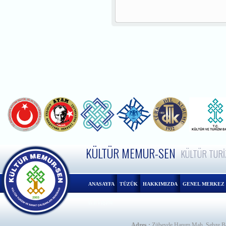
KÜLTÜR MEMUR-SEN
KÜLTÜR TURİ
ANASAYFA
TÜZÜK
HAKKIMIZDA
GENEL MERKEZ
İLETİŞİM
Adres :
Zübeyde Hanım Mah. Sebze Ba