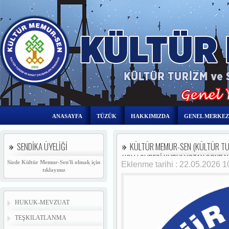
ANASAYFA
TÜZÜK
HAKKIMIZDA
GENEL MERKEZ
SENDİKA ÜYELİĞİ
KÜLTÜR MEMUR-SEN (KÜLTÜR TUR
NOLU ŞUBESİ KURULUŞTAN SONRAKİ
Sizde Kültür Memur-Sen'li olmak için
Eklenme tarihi : 22.05.2026 
tıklayınız
HUKUK-MEVZUAT
TEŞKILATLANMA