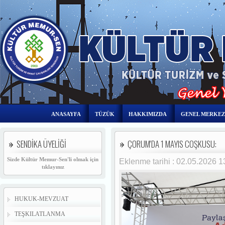
ANASAYFA
TÜZÜK
HAKKIMIZDA
GENEL MERKEZ
SENDİKA ÜYELİĞİ
ÇORUM'DA 1 MAYIS COŞKUSU:
Sizde Kültür Memur-Sen'li olmak için
Eklenme tarihi : 02.05.2026 
tıklayınız
HUKUK-MEVZUAT
TEŞKILATLANMA