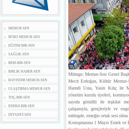
MEMUR-SEN
BÜRO MEMUR-SEN
EĞITIM BIR-SEN
SAĞLIK-SEN
BEM-BIR-SEN
BIRLIK HABER-SEN
Mitinge; Memur-Sen Genel Başk
BAYINDIR MEMUR-SEN
Mecit Erdoğan, Kültür Memur-S
Hamdi Usta, Yasin Kılıç ile Me
ULAŞTIRMA MEMUR-SEN
yönetim kurulu üyeleri, komisyon 
TOÇ-BIR-SEN
sayıda gönüllü ile teşkilat me
ENERJI-BIR-SEN
çalışanıyla, gençleriyle ve eng
DIYANET-SEN
mitingde, emeğin ortak sesi olma i
Konuşmasına 1 Mayıs Emek ve D