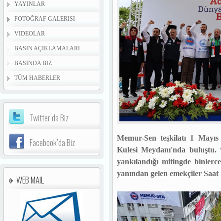
YAYINLAR
FOTOĞRAF GALERISI
VIDEOLAR
BASIN AÇIKLAMALARI
BASINDA BIZ
TÜM HABERLER
Twitter’da Biz
Memur-Sen teşkilatı 1 May
Facebook’da Biz
Kulesi Meydanı'nda buluştu. 
yankılandığı mitingde binlerc
yanından gelen emekçiler Saat
WEB MAIL