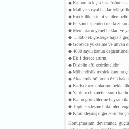
◆ Kamunun kişisel statüsünde statü
◆ Mali ve sosyal haklar iyileştiril
◆ Emeklilik sistemi yenilenmelidi
◆ Personel işlemleri merkezi kuru
◆ Memurların genel hakları ve yas
◆ 1. 3600 ek gösterge hayata geçi
◆ Görevde yükselme ve unvan değiş
◆ 4688 sayılı kanun değiştirilmeli
◆ Ek 1 derece artırın.
◆ Disiplin affı getirilmelidir.
◆ Mühendislik meslek kanunu çıka
◆ Akademik bölümün özlü hakları i
◆ Kariyer uzmanlarının beklentile
◆ Yardımcı hizmetler sınıfı kaldır
◆ Kamu görevlilerine bayram ikra
◆ Toplu sözleşme hükümleri enge
◆ Kronikleşmiş diğer sorunlar çö
Konuşmasının devamında güçlü 