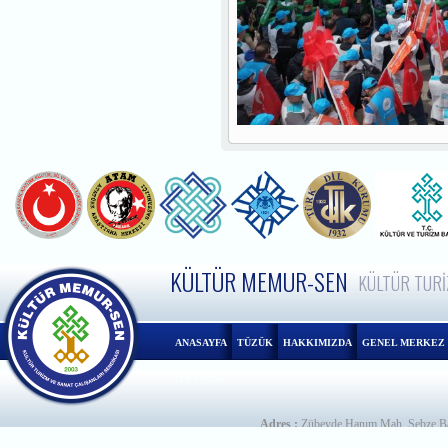
KÜLTÜR MEMUR-SEN
KÜLTÜR TURİ
ANASAYFA
TÜZÜK
HAKKIMIZDA
GENEL MERKEZ
İLETİŞİM
Adres :
Zübeyde Hanım Mah. Sebze Ba
Telefon :
+90 312 230 05 20
Faks :
+9