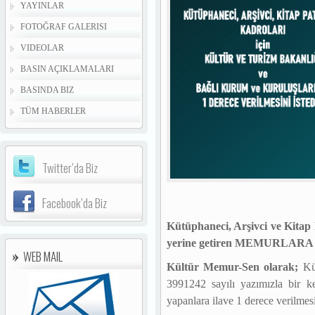
YAYINLAR
FOTOĞRAF GALERISI
VIDEOLAR
BASIN AÇIKLAMALARI
BASINDA BIZ
TÜM HABERLER
Twitter’da Biz
Facebook’da Biz
Kütüphaneci, Arşivci ve Kitap
yerine getiren MEMURLARA ilav
WEB MAIL
Kültür Memur-Sen olarak;
Kül
3991242 sayılı yazımızla bir 
yapanlara ilave 1 derece verilmesin