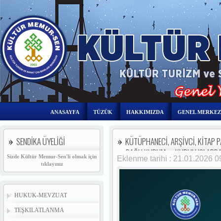
ANASAYFA
TÜZÜK
HAKKIMIZDA
GENEL MERKEZ
SENDİKA ÜYELİĞİ
KÜTÜPHANECİ, ARŞİVCİ, KİTAP P
ve BAĞLI KURUM ve KURULUŞLARDAN 
Sizde Kültür Memur-Sen'li olmak için
Eklenme tarihi : 21.01.2026 
tıklayınız
HUKUK-MEVZUAT
TEŞKILATLANMA