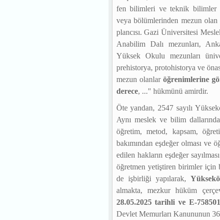
fen bilimleri ve teknik bilimler
veya bölümlerinden mezun olan şe
plancısı. Gazi Üniversitesi Mesl
Anabilim Dalı mezunları, Anka
Yüksek Okulu mezunları ünivers
prehistorya, protohistorya ve önas
mezun olanlar
öğrenimlerine gör
derece
, ..
." hükmünü amirdir.
Öte yandan, 2547 sayılı Yüks
Aynı meslek ve bilim dallarında,
öğretim, metod, kapsam, öğreti
bakımından eşdeğer olması ve öğ
edilen hakların eşdeğer sayılması
öğretmen yetiştiren birimler için b
de işbirliği yapılarak,
Yüksekö
almakta, mezkur hüküm çerç
28.05.2025 tarihli ve E-758501
Devlet Memurları Kanununun 36 