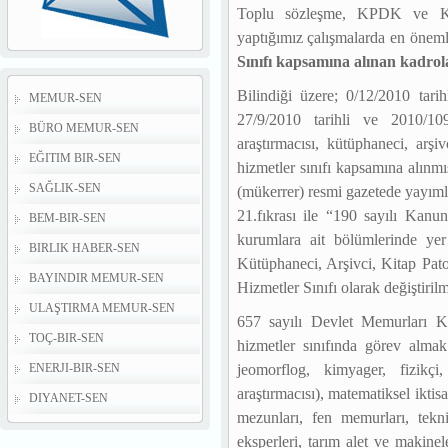
Toplu sözleşme, KPDK ve KİK
yaptığımız çalışmalarda en önem
Sınıfı kapsamına alınan kadrola
Bilindiği üzere;
0/12/2010 tari
MEMUR-SEN
27/9/2010 tarihli ve 2010/10
BÜRO MEMUR-SEN
araştırmacısı, kütüphaneci, arş
EĞITIM BIR-SEN
hizmetler sınıfı kapsamına alınmı
SAĞLIK-SEN
(mükerrer) resmi gazetede yayım
21.fıkrası ile “190 sayılı Kan
BEM-BIR-SEN
kurumlara ait bölümlerinde yer
BIRLIK HABER-SEN
Kütüphaneci, Arşivci, Kitap Pato
BAYINDIR MEMUR-SEN
Hizmetler Sınıfı olarak değiştirilmi
ULAŞTIRMA MEMUR-SEN
657 sayılı Devlet Memurları
TOÇ-BIR-SEN
hizmetler sınıfında görev almak 
jeomorflog, kimyager, fizikçi,
ENERJI-BIR-SEN
araştırmacısı), matematiksel ikt
DIYANET-SEN
mezunları, fen memurları, tekn
eksperleri, tarım alet ve makin