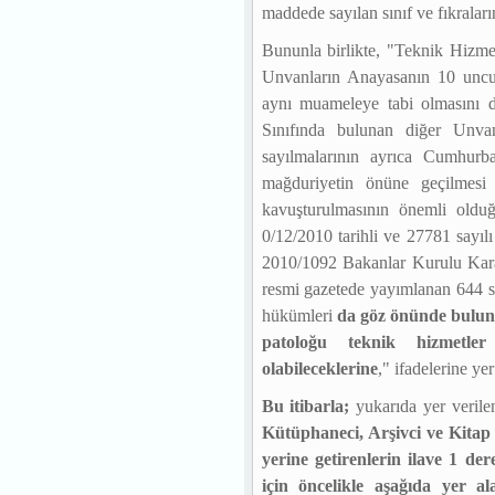
maddede sayılan sınıf ve fıkralar
Bununla birlikte, "Teknik Hizmet
Unvanların Anayasanın 10 uncu 
aynı muameleye tabi olmasını dü
Sınıfında bulunan diğer Unvan
sayılmalarının ayrıca Cumhurba
mağduriyetin önüne geçilmesi 
kavuşturulmasının önemli olduğ
0/12/2010 tarihli ve 27781 sayıl
2010/1092 Bakanlar Kurulu Karar
resmi gazetede yayımlanan 644 s
hükümleri
da göz önünde bulund
patoloğu teknik hizmetler 
olabileceklerine
,
" ifadelerine yer
Bu itibarla;
yukarıda yer verile
Kütüphaneci, Arşivci ve Kitap
yerine getirenlerin ilave 1 
için öncelikle aşağıda yer a