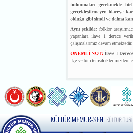
bulunmaları gerekmekle bir
gerçekleştirmeyen idareye ka
olduğu gibi şimdi ve daima kam
Aynı şekilde:
folklor araştırma
yapanlara ilave 1 derece veril
çalışmalarımız devam etmektedir.
ÖNEMLİ NOT:
İlave 1 Derec
ilçe ve tüm temsilciklerimizden tem
KÜLTÜR MEMUR-SEN
KÜLTÜR TURİ