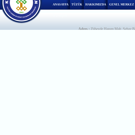
ANASAYFA
TÜZÜK
HAKKIMIZDA
GENEL MERKEZ
İLETİŞİM
Adres :
Zübeyde Hanım Mah. Sebze Ba
Telefon :
+90 312 230 05 20
Faks :
+9