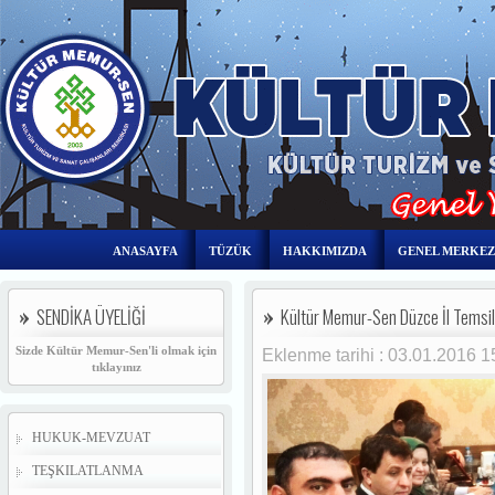
ANASAYFA
TÜZÜK
HAKKIMIZDA
GENEL MERKEZ
SENDİKA ÜYELİĞİ
Kültür Memur-Sen Düzce İl Temsil
Sizde Kültür Memur-Sen'li olmak için
Eklenme tarihi : 03.01.2016 
tıklayınız
HUKUK-MEVZUAT
TEŞKILATLANMA