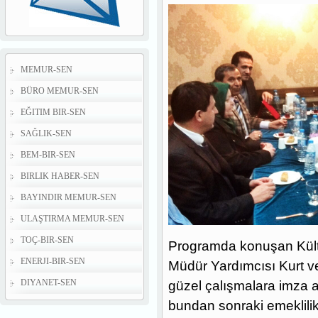
MEMUR-SEN
BÜRO MEMUR-SEN
EĞITIM BIR-SEN
SAĞLIK-SEN
BEM-BIR-SEN
BIRLIK HABER-SEN
BAYINDIR MEMUR-SEN
ULAŞTIRMA MEMUR-SEN
TOÇ-BIR-SEN
Programda konuşan Kültü
ENERJI-BIR-SEN
Müdür Yardımcısı Kurt ve
DIYANET-SEN
güzel çalışmalara imza at
bundan sonraki emeklilik