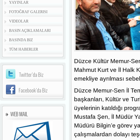
YAYINLAR
FOTOĞRAF GALERISI
VIDEOLAR
BASIN AÇIKLAMALARI
BASINDA BIZ
TÜM HABERLER
Düzce Kültür Memur-Sen İ
Mahmut Kurt ve İl Halk 
Twitter’da Biz
emekliye ayrılması sebe
Facebook’da Biz
Düzce Memur-Sen İl Temsil
başkanları, Kültür ve Tu
üyelerinin katıldığı pro
WEB MAIL
Mustafa Şen, İl Müdür Ya
Müdürü Bilgin’e görev ya
çalışmalardan dolayı teşe