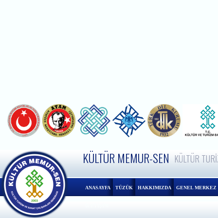
KÜLTÜR MEMUR-SEN
KÜLTÜR TURİ
ANASAYFA
TÜZÜK
HAKKIMIZDA
GENEL MERKEZ
İLETİŞİM