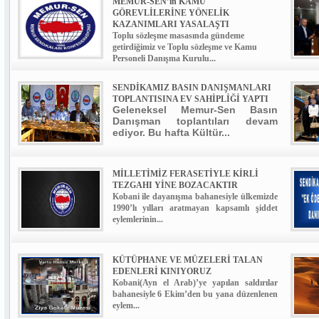
MEMUR-SEN’in KAMU
GÖREVLİLERİNE YÖNELİK
KAZANIMLARI YASALAŞTI
Toplu sözleşme masasında gündeme
getirdiğimiz ve Toplu sözleşme ve Kamu
Personeli Danışma Kurulu...
SENDİKAMIZ BASIN DANIŞMANLARI
TOPLANTISINA EV SAHİPLİĞİ YAPTI
Geleneksel Memur-Sen Basın
Danışman toplantıları devam
ediyor. Bu hafta Kültür...
MİLLETİMİZ FERASETİYLE KİRLİ
TEZGAHI YİNE BOZACAKTIR
Kobani ile dayanışma bahanesiyle ülkemizde
1990’lı yılları aratmayan kapsamlı şiddet
eylemlerinin...
KÜTÜPHANE VE MÜZELERİ TALAN
EDENLERİ KINIYORUZ
Kobani(Ayn el Arab)’ye yapılan saldırılar
bahanesiyle 6 Ekim’den bu yana düzenlenen
eylem...