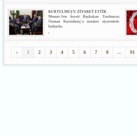
KURTULMUŞ'U ZİYARET ETTİK
Memur-Sen heyeti Başbakan Yardımcısı
Numan Kurtulmuş’a nezaket ziyaretinde
bulundu.
«
1
2
3
4
5
6
7
8
...
91